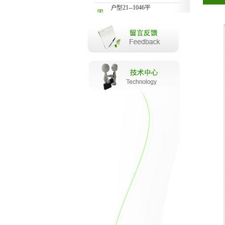
户型21--1046平