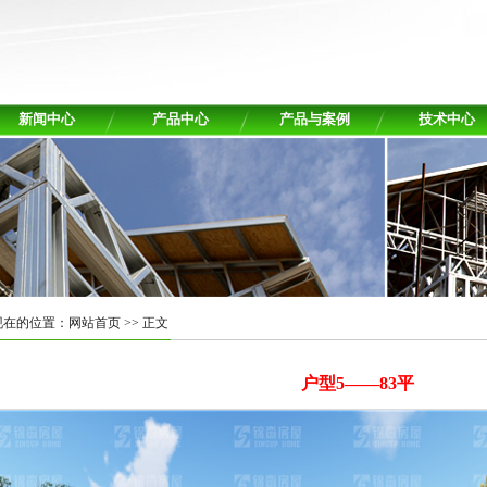
新闻中心
产品中心
产品与案例
技术中心
现在的位置：网站首页
>> 正文
户型5——83平