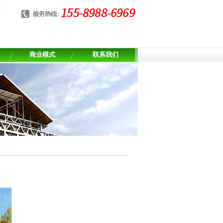
商业模式
联系我们